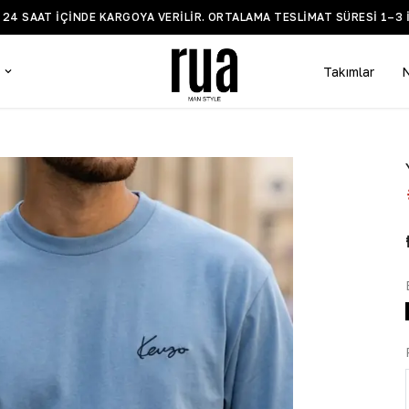
Z 24 SAAT IÇINDE KARGOYA VERILIR. ORTALAMA TESLIMAT SÜRESI 1–3 
Takımlar