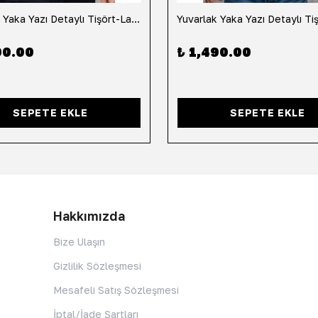
Yuvarlak Yaka Yazı Detaylı Tişört-Lacivert
90.00
₺ 1,490.00
SEPETE EKLE
SEPETE EKLE
Hakkımızda
Bize Ulaşın
Gizlilik Sözleşmesi
Mesafeli Satış Sözleşmesi
İptal/İade Şartları