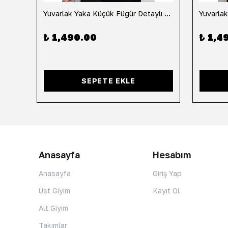
h
Yuvarlak Yaka Küçük Fügür Detaylı Tişört-Siyah
₺ 1,490.00
₺ 1,4
SEPETE EKLE
Anasayfa
Hesabım
Anasayfa
Giriş Yap
Üst Giyim
Kayıt Ol
Alt Giyim
Takımlar