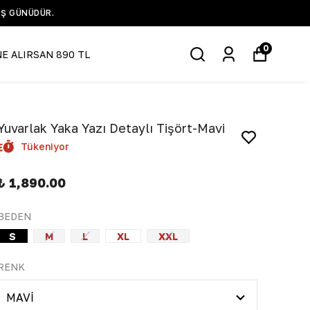
IŞ GÜNÜDÜR.
0
NE ALIRSAN 890 TL
Yuvarlak Yaka Yazı Detaylı Tişört-Mavi
Tükeniyor
₺ 1,890.00
BEDEN
S
M
L
XL
XXL
RENK