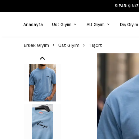
SIPARIŞINI
Anasayfa
Üst Giyim
Alt Giyim
Dış Giyim
Erkek Giyim
Üst Giyim
Tişört