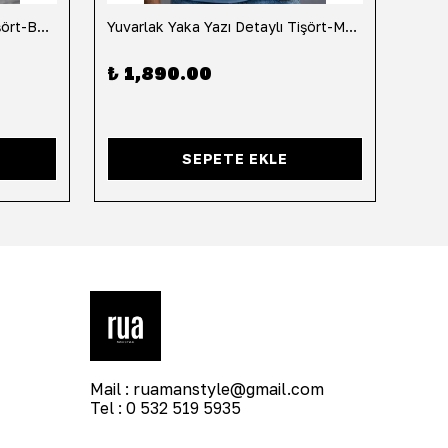
Yuvarlak Yaka Yazı Detaylı Tişört-Beyaz
Yuvarlak Yaka Yazı Detaylı Tişört-Mavi
Yuvar
₺ 1,890.00
₺ 1
SEPETE EKLE
Mail :
ruamanstyle@gmail.com
Tel : 0 532 519 5935