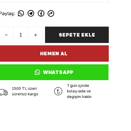
Paylaş
:
SEPETE EKLE
HEMEN AL
WHATSAPP
7 gün içinde
1500 TL üzeri
kolay iade ve
ücretsiz kargo
değişim hakkı