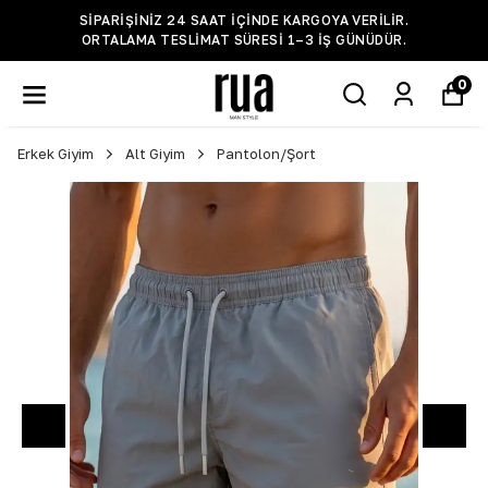
SIPARIŞINIZ 24 SAAT IÇINDE KARGOYA VERILIR.
ORTALAMA TESLIMAT SÜRESI 1–3 IŞ GÜNÜDÜR.
0
Erkek Giyim
Alt Giyim
Pantolon/Şort