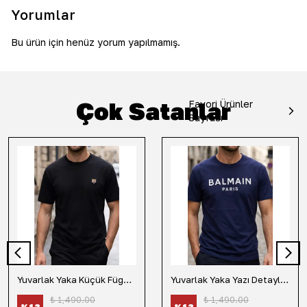
Yorumlar
Bu ürün için henüz yorum yapılmamış.
Çok Satanlar
Favori Ürünler
Sayfası
Yuvarlak Yaka Küçük Fügür Detaylı Tişört-Siyah
Yuvarlak Yaka Yazı Detaylı Tişört-Lacivert
₺ 1,490.00
₺ 1,490.00