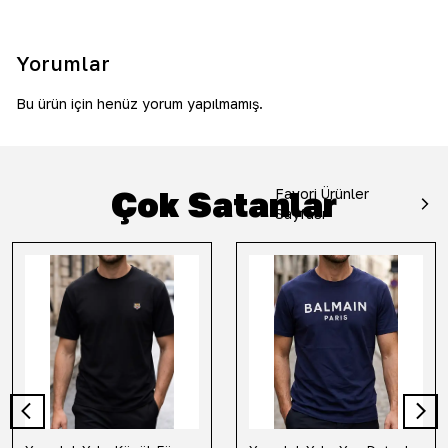
Yorumlar
Bu ürün için henüz yorum yapılmamış.
Çok Satanlar
Favori Ürünler
Sayfası