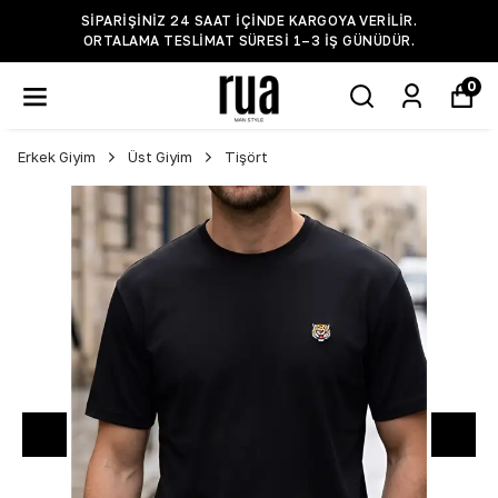
SIPARIŞINIZ 24 SAAT IÇINDE KARGOYA VERILIR.
ORTALAMA TESLIMAT SÜRESI 1–3 IŞ GÜNÜDÜR.
0
Erkek Giyim
Üst Giyim
Tişört