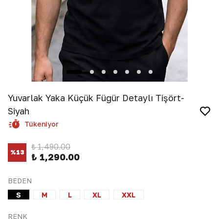
Yuvarlak Yaka Küçük Fügür Detaylı Tişört-
Siyah
Tükeniyor
₺ 1,490.00
%
13
₺ 1,290.00
BEDEN
S
M
L
XL
XXL
RENK