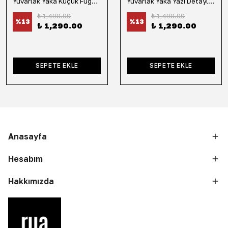
Yuvarlak Yaka Küçük Fügür Detaylı Tişört-Siyah
Yuvarlak Yaka Yazı Detaylı Tişört-Lacivert
₺ 1,490.00
₺ 1,490.00
%
13
%
13
₺ 1,290.00
₺ 1,290.00
SEPETE EKLE
SEPETE EKLE
Anasayfa
Hesabım
Hakkımızda