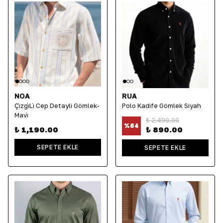
NOA
RUA
Çi̇zgi̇Li̇ Cep Detayli Gömlek-
Polo Kadife Gömlek Siyah
Mavi̇
₺ 2,490.00
%
64
₺ 1,190.00
₺ 890.00
SEPETE EKLE
SEPETE EKLE