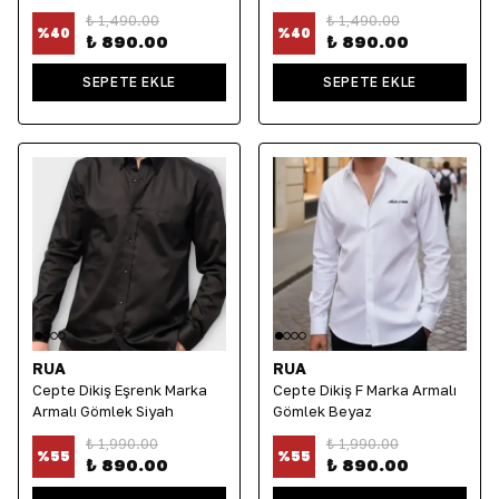
₺ 1,490.00
₺ 1,490.00
%
40
%
40
₺ 890.00
₺ 890.00
SEPETE EKLE
SEPETE EKLE
RUA
RUA
Cepte Dikiş Eşrenk Marka
Cepte Dikiş F Marka Armalı
Armalı Gömlek Siyah
Gömlek Beyaz
₺ 1,990.00
₺ 1,990.00
%
55
%
55
₺ 890.00
₺ 890.00