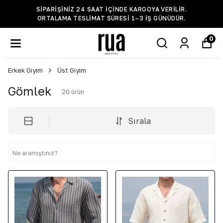
ARIŞINIZ 24 SAAT IÇINDE KARGOYA VERILIR.
BİLG
ALAMA TESLIMAT SÜRESI 1–3 IŞ GÜNÜDÜR.
0
Erkek Giyim
Üst Giyim
Gömlek
20
ürün
Sırala