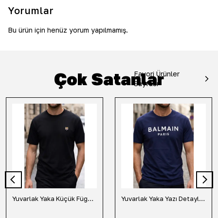
Yorumlar
Bu ürün için henüz yorum yapılmamış.
Çok Satanlar
Favori Ürünler
Sayfası
Yuvarlak Yaka Küçük Fügür Detaylı Tişört-Siyah
Yuvarlak Yaka Yazı Detaylı Tişört-Lacivert