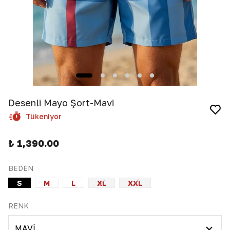
Desenli Mayo Şort-Mavi
Tükeniyor
₺ 1,390.00
BEDEN
S
M
L
XL
XXL
RENK