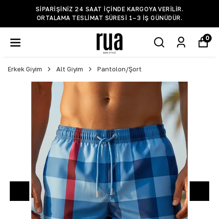
SIPARIŞINIZ 24 SAAT IÇINDE KARGOYA VERILIR.
ORTALAMA TESLIMAT SÜRESI 1–3 IŞ GÜNÜDÜR.
0
Erkek Giyim
Alt Giyim
Pantolon/Şort