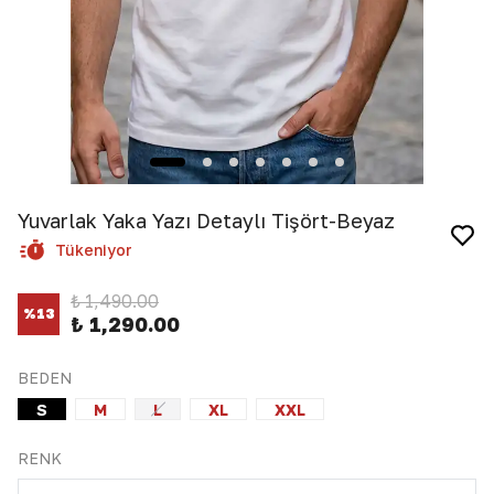
Yuvarlak Yaka Yazı Detaylı Tişört-Beyaz
Tükeniyor
₺ 1,490.00
%
13
₺ 1,290.00
BEDEN
S
M
L
XL
XXL
RENK