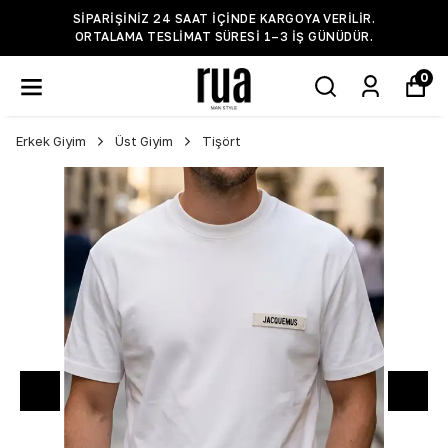
SIPARIŞINIZ 24 SAAT IÇINDE KARGOYA VERILIR.
ORTALAMA TESLIMAT SÜRESI 1–3 IŞ GÜNÜDÜR.
0
Erkek Giyim
Üst Giyim
Tişört