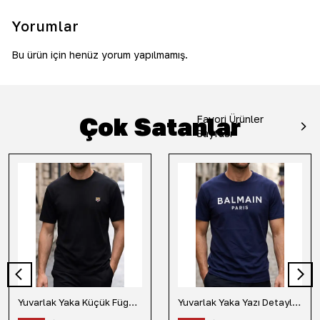
Yorumlar
Bu ürün için henüz yorum yapılmamış.
Çok Satanlar
Favori Ürünler
Sayfası
Yuvarlak Yaka Küçük Fügür Detaylı Tişört-Siyah
Yuvarlak Yaka Yazı Detaylı Tişört-Lacivert