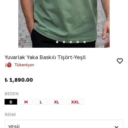
Yuvarlak Yaka Baskılı Tişört-Yeşil
Tükeniyor
₺ 1,890.00
BEDEN
S
M
L
XL
XXL
RENK