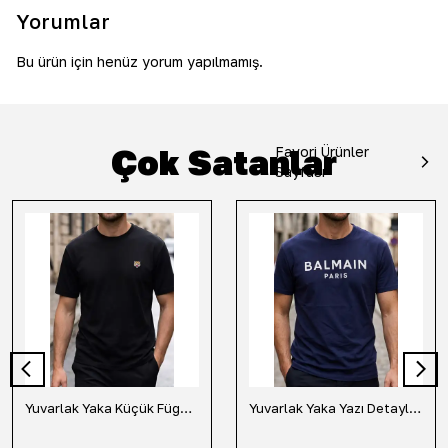
Yorumlar
Bu ürün için henüz yorum yapılmamış.
Çok Satanlar
Favori Ürünler
Sayfası
Yuvarlak Yaka Küçük Fügür Detaylı Tişört-Siyah
Yuvarlak Yaka Yazı Detaylı Tişört-Lacivert