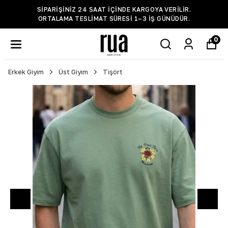
SIPARIŞINIZ 24 SAAT IÇINDE KARGOYA VERILIR.
ORTALAMA TESLIMAT SÜRESI 1–3 IŞ GÜNÜDÜR.
0
Erkek Giyim
Üst Giyim
Tişört