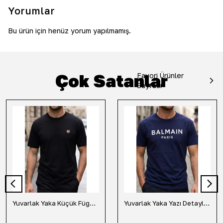
Yorumlar
Bu ürün için henüz yorum yapılmamış.
Çok Satanlar
Favori Ürünler
Sayfası
Yuvarlak Yaka Küçük Fügür Detaylı Tişört-Siyah
Yuvarlak Yaka Yazı Detaylı Tişört-Lacivert