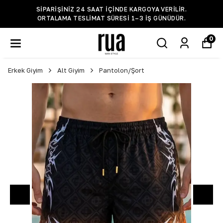
SIPARIŞINIZ 24 SAAT IÇINDE KARGOYA VERILIR.
ORTALAMA TESLIMAT SÜRESI 1–3 IŞ GÜNÜDÜR.
0
Erkek Giyim
Alt Giyim
Pantolon/Şort