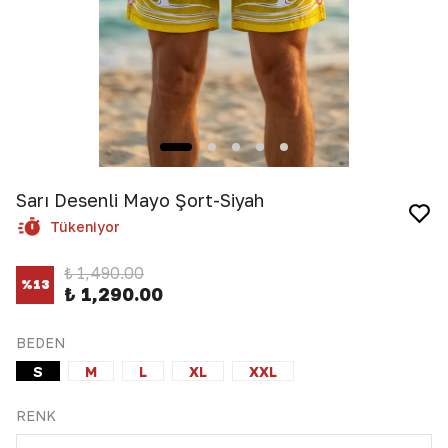
Sarı Desenli Mayo Şort-Siyah
Tükeniyor
₺ 1,490.00
%
13
₺ 1,290.00
BEDEN
S
M
L
XL
XXL
RENK