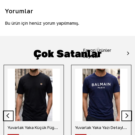
Yorumlar
Bu ürün için henüz yorum yapılmamış.
Çok Satanlar
Favori Ürünler
Sayfası
Yuvarlak Yaka Küçük Fügür Detaylı Tişört-Siyah
Yuvarlak Yaka Yazı Detaylı Tişört-Lacivert