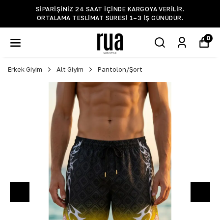
SIPARIŞINIZ 24 SAAT IÇINDE KARGOYA VERILIR.
ORTALAMA TESLIMAT SÜRESI 1–3 IŞ GÜNÜDÜR.
0
Erkek Giyim
Alt Giyim
Pantolon/Şort