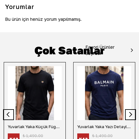
Yorumlar
Bu ürün için henüz yorum yapılmamış.
Çok Satanlar
Favori Ürünler
Sayfası
Yuvarlak Yaka Küçük Fügür Detaylı Tişört-Siyah
Yuvarlak Yaka Yazı Detaylı Tişört-Lacivert
₺ 1,490.00
₺ 1,490.00