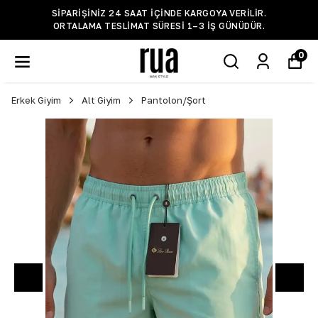
SIPARIŞINIZ 24 SAAT IÇINDE KARGOYA VERILIR.
ORTALAMA TESLIMAT SÜRESI 1–3 IŞ GÜNÜDÜR.
0
Erkek Giyim
Alt Giyim
Pantolon/Şort