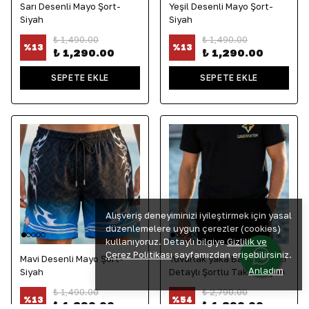
Sarı Desenli Mayo Şort-
Yeşil Desenli Mayo Şort-
Siyah
Siyah
₺ 1,490.00
₺ 1,490.00
%
13
%
13
₺ 1,290.00
₺ 1,290.00
SEPETE EKLE
SEPETE EKLE
Alışveriş deneyiminizi iyileştirmek için yasal
düzenlemelere uygun çerezler (cookies)
kullanıyoruz. Detaylı bilgiye
Gizlilik ve
Çerez Politikası
sayfamızdan erişebilirsiniz.
Mavi Desenli Mayo Şort-
Yuvarlak yaka Baskı ve Yazı
Anladım
Siyah
Detaylı Şortlu Takım-Siyah
₺ 1,490.00
₺ 2,790.00
%
13
%
54
₺ 1,290.00
₺ 1,290.00