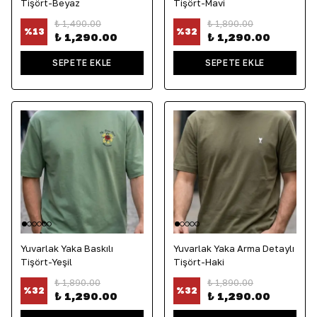
Tişört-Beyaz
Tişört-Mavi
₺ 1,490.00
₺ 1,890.00
%
13
%
32
₺ 1,290.00
₺ 1,290.00
SEPETE EKLE
SEPETE EKLE
Yuvarlak Yaka Baskılı
Yuvarlak Yaka Arma Detaylı
Tişört-Yeşil
Tişört-Haki
₺ 1,890.00
₺ 1,890.00
%
32
%
32
₺ 1,290.00
₺ 1,290.00