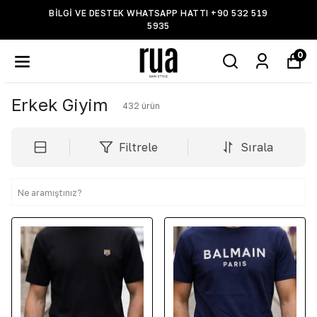
BİLGİ VE DESTEK WHATSAPP HATTI +90 532 519
5935
0
Erkek Giyim
432
ürün
Filtrele
Sırala