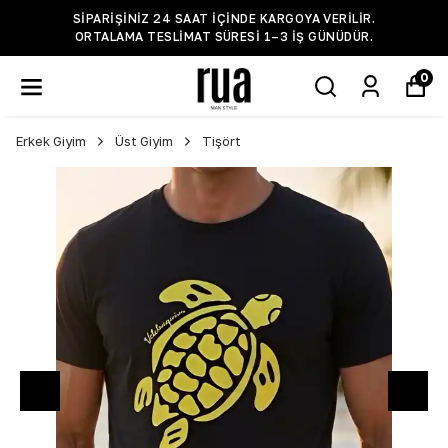
SIPARIŞINIZ 24 SAAT IÇINDE KARGOYA VERILIR.
ORTALAMA TESLIMAT SÜRESI 1–3 IŞ GÜNÜDÜR.
0
Erkek Giyim
Üst Giyim
Tişört