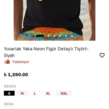
Yuvarlak Yaka Neon Figür Detaylı Tişört-
Siyah
Tükeniyor
₺ 1,290.00
BEDEN
S
M
L
XL
XXL
RENK