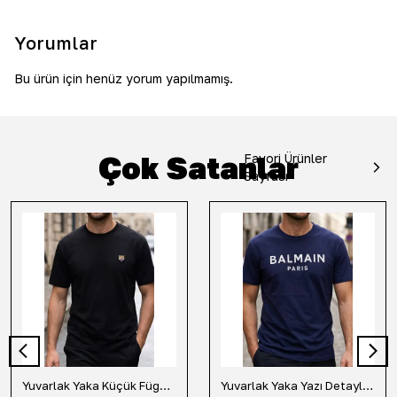
Yorumlar
Bu ürün için henüz yorum yapılmamış.
Çok Satanlar
Favori Ürünler
Sayfası
Yuvarlak Yaka Küçük Fügür Detaylı Tişört-Siyah
Yuvarlak Yaka Yazı Detaylı Tişört-Lacivert