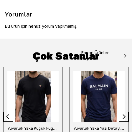
Yorumlar
Bu ürün için henüz yorum yapılmamış.
Çok Satanlar
Favori Ürünler
Sayfası
Yuvarlak Yaka Küçük Fügür Detaylı Tişört-Siyah
Yuvarlak Yaka Yazı Detaylı Tişört-Lacivert