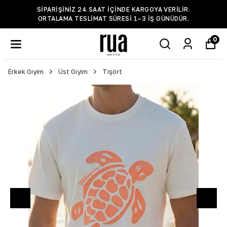
SIPARIŞINIZ 24 SAAT IÇINDE KARGOYA VERILIR.
ORTALAMA TESLIMAT SÜRESI 1–3 IŞ GÜNÜDÜR.
0
Erkek Giyim
Üst Giyim
Tişört