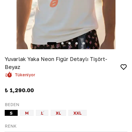
Yuvarlak Yaka Neon Figür Detaylı Tişört-
Beyaz
Tükeniyor
₺ 1,290.00
BEDEN
S
M
L
XL
XXL
RENK