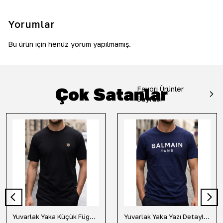
Yorumlar
Bu ürün için henüz yorum yapılmamış.
Çok Satanlar
Favori Ürünler
Sayfası
Yuvarlak Yaka Küçük Fügür Detaylı Tişört-Siyah
Yuvarlak Yaka Yazı Detaylı Tişört-Lacivert