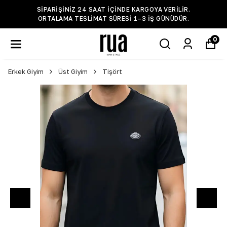
SIPARIŞINIZ 24 SAAT IÇINDE KARGOYA VERILIR.
ORTALAMA TESLIMAT SÜRESI 1–3 IŞ GÜNÜDÜR.
0
Erkek Giyim
Üst Giyim
Tişört