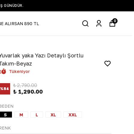
IŞ GÜNÜDÜR.
0
NE ALIRSAN 890 TL
Yuvarlak yaka Yazı Detaylı Şortlu
Takım-Beyaz
Tükeniyor
₺ 2,790.00
%
54
₺ 1,290.00
BEDEN
S
M
L
XL
XXL
RENK