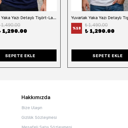
Yuvarlak Yaka Yazı Detaylı Tişört-Lacivert
 1,490.00
₺ 1,490.00
%
13
₺ 1,290.00
₺ 1,290.00
SEPETE EKLE
SEPETE EKLE
Hakkımızda
Bize Ulaşın
Gizlilik Sözleşmesi
Mesafeli Satış Sözleşmesi