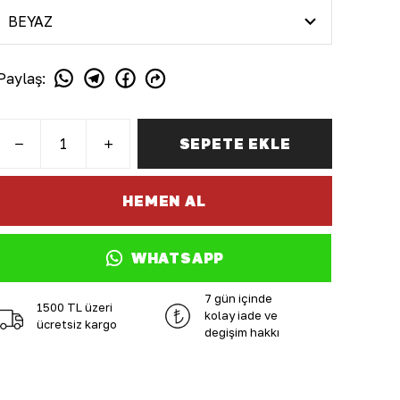
Paylaş
:
SEPETE EKLE
HEMEN AL
WHATSAPP
7 gün içinde
1500 TL üzeri
kolay iade ve
ücretsiz kargo
değişim hakkı