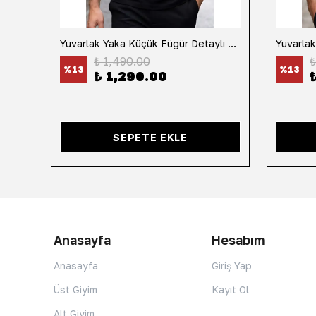
h
Yuvarlak Yaka Küçük Fügür Detaylı Tişört-Siyah
₺ 1,490.00
₺
%
13
%
13
₺ 1,290.00
SEPETE EKLE
Anasayfa
Hesabım
Anasayfa
Giriş Yap
Üst Giyim
Kayıt Ol
Alt Giyim