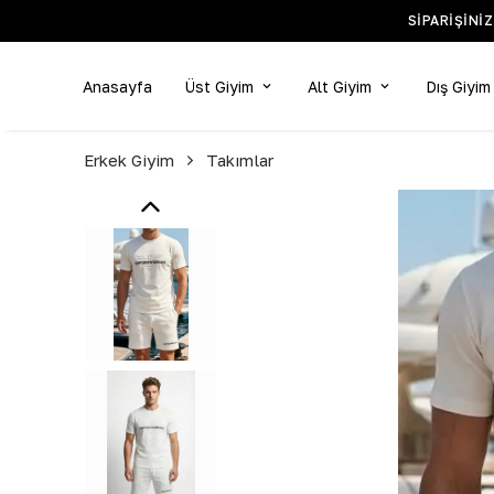
SIPARIŞINI
Anasayfa
Üst Giyim
Alt Giyim
Dış Giyim
Erkek Giyim
Takımlar