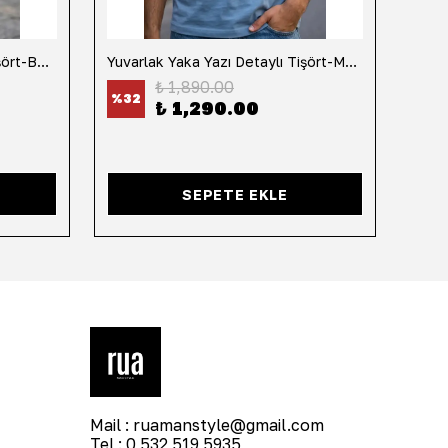
Yuvarlak Yaka Yazı Detaylı Tişört-Beyaz
Yuvarlak Yaka Yazı Detaylı Tişört-Mavi
Yuvar
₺ 1,890.00
%
32
%
32
₺ 1,290.00
SEPETE EKLE
Mail :
ruamanstyle@gmail.com
Tel : 0 532 519 5935