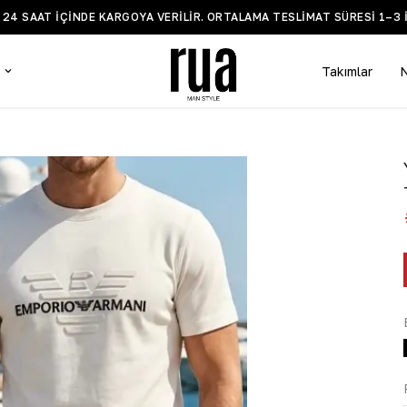
Z 24 SAAT IÇINDE KARGOYA VERILIR. ORTALAMA TESLIMAT SÜRESI 1–3 
Takımlar