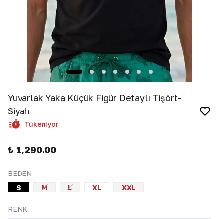
Yuvarlak Yaka Küçük Figür Detaylı Tişört-
Siyah
Tükeniyor
₺ 1,290.00
BEDEN
S
M
L
XL
XXL
RENK