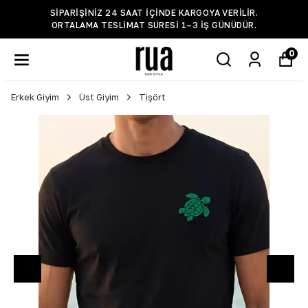
SIPARIŞINIZ 24 SAAT IÇINDE KARGOYA VERILIR.
ORTALAMA TESLIMAT SÜRESI 1–3 IŞ GÜNÜDÜR.
0
Erkek Giyim
Üst Giyim
Tişört