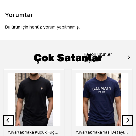
Yorumlar
Bu ürün için henüz yorum yapılmamış.
Çok Satanlar
Favori Ürünler
Sayfası
Yuvarlak Yaka Küçük Fügür Detaylı Tişört-Siyah
Yuvarlak Yaka Yazı Detaylı Tişört-Lacivert