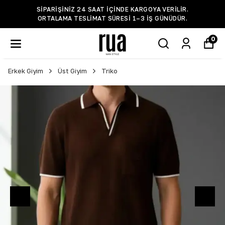
SIPARIŞINIZ 24 SAAT IÇINDE KARGOYA VERILIR.
ORTALAMA TESLIMAT SÜRESI 1–3 IŞ GÜNÜDÜR.
0
Erkek Giyim
Üst Giyim
Triko