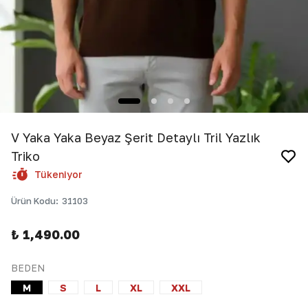
V Yaka Yaka Beyaz Şerit Detaylı Tril Yazlık
Triko
Tükeniyor
Ürün Kodu
:
31103
₺ 1,490.00
BEDEN
M
S
L
XL
XXL