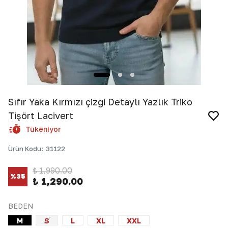
Sıfır Yaka Kırmızı çizgi Detaylı Yazlık Triko
Tişört Lacivert
Tükeniyor
Ürün Kodu
:
31122
₺ 1,990.00
%
35
₺ 1,290.00
BEDEN
M
S
L
XL
XXL