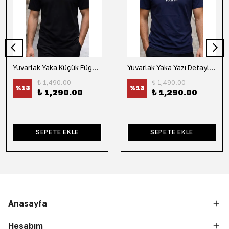
Yuvarlak Yaka Küçük Fügür Detaylı Tişört-Siyah
Yuvarlak Yaka Yazı Detaylı Tişört-Lacivert
₺ 1,490.00
₺ 1,490.00
%
13
%
13
₺ 1,290.00
₺ 1,290.00
SEPETE EKLE
SEPETE EKLE
Anasayfa
Hesabım