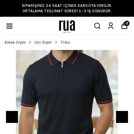
SIPARIŞINIZ 24 SAAT IÇINDE KARGOYA VERILIR.
ORTALAMA TESLIMAT SÜRESI 1–3 IŞ GÜNÜDÜR.
0
Erkek Giyim
Üst Giyim
Triko