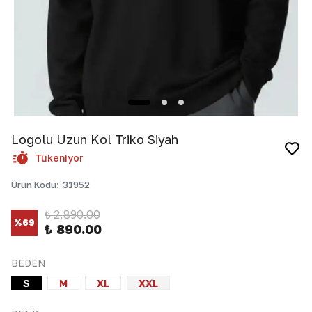
Logolu Uzun Kol Triko Siyah
Tükeniyor
Ürün Kodu
:
31952
₺ 2,890.00
%
69
₺ 890.00
BEDEN
S
M
XL
XXL