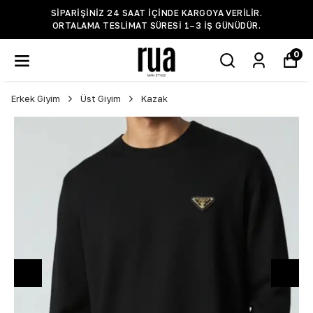
SIPARIŞINIZ 24 SAAT IÇINDE KARGOYA VERILIR.
ORTALAMA TESLIMAT SÜRESI 1–3 IŞ GÜNÜDÜR.
0
Erkek Giyim
Üst Giyim
Kazak