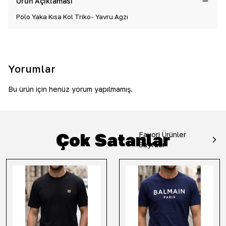
Ürün Açıklaması
Polo Yaka Kısa Kol Triko- Yavru Ağzı
Yorumlar
Bu ürün için henüz yorum yapılmamış.
Çok Satanlar
Favori Ürünler
Sayfası