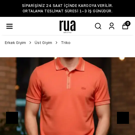
SIPARIŞINIZ 24 SAAT IÇINDE KARGOYA VERILIR.
ORTALAMA TESLIMAT SÜRESI 1–3 IŞ GÜNÜDÜR.
0
Erkek Giyim
Üst Giyim
Triko