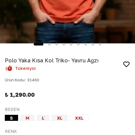
Polo Yaka Kısa Kol Triko- Yavru Ağzı
Tükeniyor
Ürün Kodu
:
31460
₺ 1,290.00
BEDEN
S
M
L
XL
XXL
RENK