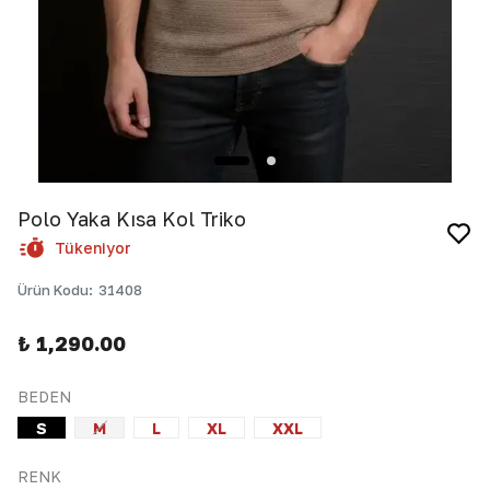
Polo Yaka Kısa Kol Triko
Tükeniyor
Ürün Kodu
:
31408
₺ 1,290.00
BEDEN
S
M
L
XL
XXL
RENK