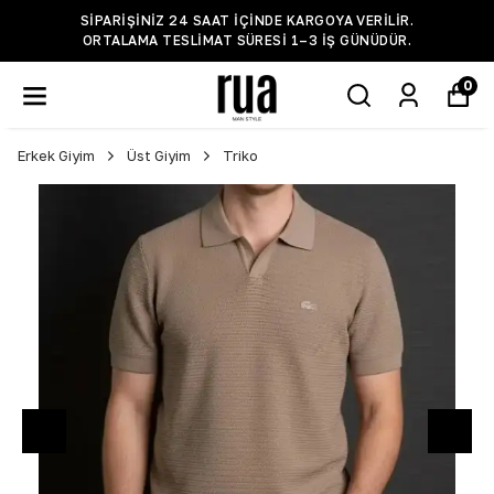
SIPARIŞINIZ 24 SAAT IÇINDE KARGOYA VERILIR.
ORTALAMA TESLIMAT SÜRESI 1–3 IŞ GÜNÜDÜR.
0
Erkek Giyim
Üst Giyim
Triko