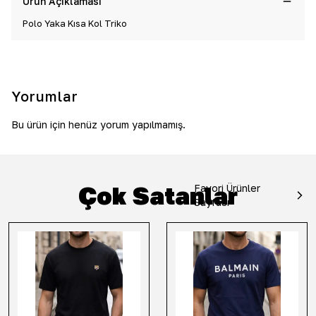
Ürün Açıklaması
Polo Yaka Kısa Kol Triko
Yorumlar
Bu ürün için henüz yorum yapılmamış.
Çok Satanlar
Favori Ürünler
Sayfası