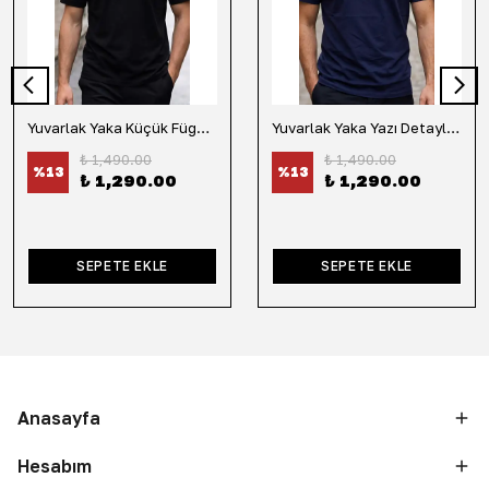
Yuvarlak Yaka Küçük Fügür Detaylı Tişört-Siyah
Yuvarlak Yaka Yazı Detaylı Tişört-Lacivert
₺ 1,490.00
₺ 1,490.00
%
13
%
13
₺ 1,290.00
₺ 1,290.00
SEPETE EKLE
SEPETE EKLE
Anasayfa
Hesabım