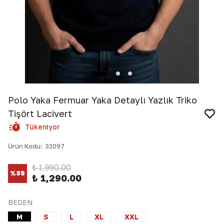
Polo Yaka Fermuar Yaka Detaylı Yazlık Triko
Tişört Lacivert
Tükeniyor
Ürün Kodu
:
31097
₺ 1,990.00
%
35
₺ 1,290.00
BEDEN
M
S
L
XL
XXL