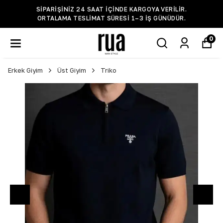
SIPARIŞINIZ 24 SAAT IÇINDE KARGOYA VERILIR.
ORTALAMA TESLIMAT SÜRESI 1–3 IŞ GÜNÜDÜR.
0
Erkek Giyim
Üst Giyim
Triko