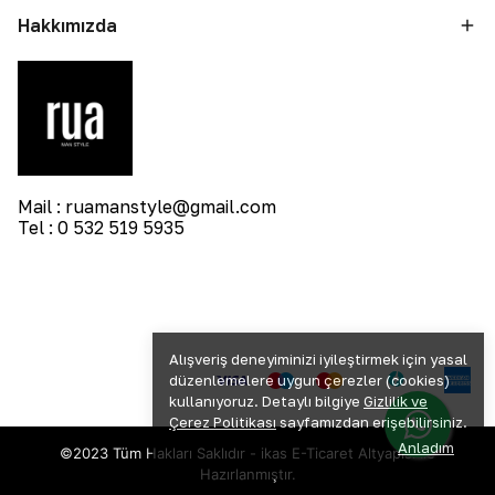
Hakkımızda
Mail :
ruamanstyle@gmail.com
Tel : 0 532 519 5935
Alışveriş deneyiminizi iyileştirmek için yasal
düzenlemelere uygun çerezler (cookies)
kullanıyoruz. Detaylı bilgiye
Gizlilik ve
Çerez Politikası
sayfamızdan erişebilirsiniz.
Anladım
©2023 Tüm Hakları Saklıdır - ikas E-Ticaret
Altyapısı ile
Hazırlanmıştır.