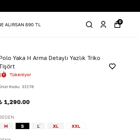
0
NE ALIRSAN 890 TL
Polo Yaka H Arma Detaylı Yazlık Triko
Tişört
Tükeniyor
Ürün Kodu
:
31178
₺ 1,290.00
BEDEN
M
S
L
XL
XXL
RENK