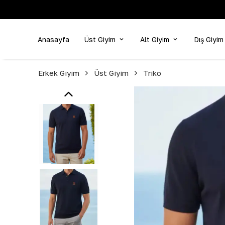
Anasayfa
Üst Giyim
Alt Giyim
Dış Giyim
Erkek Giyim
Üst Giyim
Triko