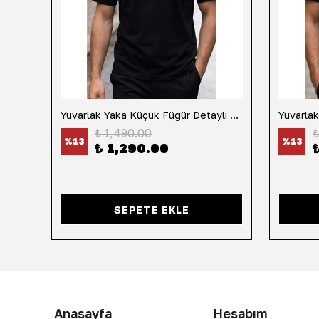
h
Yuvarlak Yaka Küçük Fügür Detaylı Tişört-Siyah
₺ 1,490.00
₺
%
13
%
13
₺ 1,290.00
SEPETE EKLE
Anasayfa
Hesabım