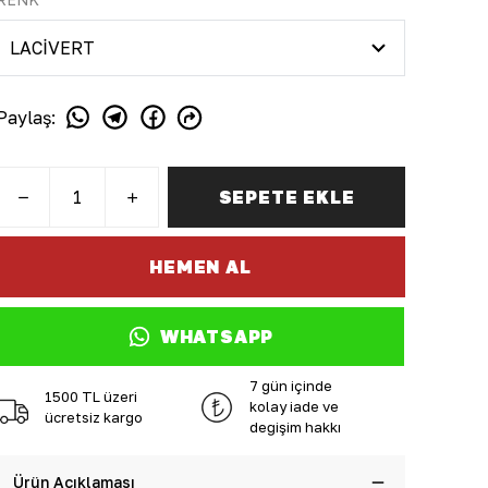
Paylaş
:
SEPETE EKLE
HEMEN AL
WHATSAPP
7 gün içinde
1500 TL üzeri
kolay iade ve
ücretsiz kargo
değişim hakkı
Ürün Açıklaması