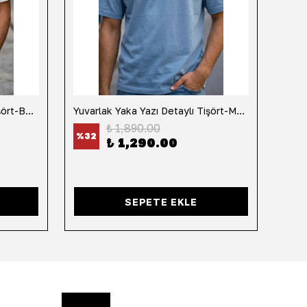
Yuvarlak Yaka Yazı Detaylı Tişört-Beyaz
Yuvarlak Yaka Yazı Detaylı Tişört-Mavi
Yuvar
₺ 1,890.00
%
32
%
32
₺ 1,290.00
SEPETE EKLE