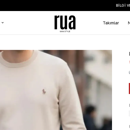
BİLGİ VE DESTEK WHATSAPP HATTI +90 532 519 5935
Takımlar