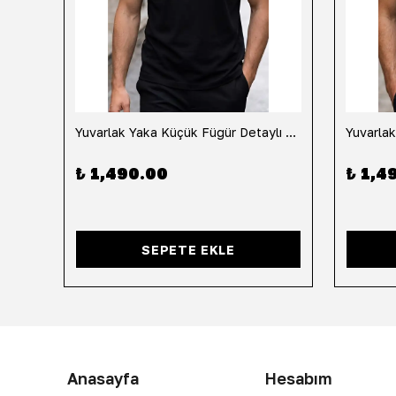
h
Yuvarlak Yaka Küçük Fügür Detaylı Tişört-Siyah
₺ 1,490.00
₺ 1,4
SEPETE EKLE
Anasayfa
Hesabım