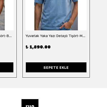
Yuvarlak Yaka Yazı Detaylı Tişört-Beyaz
Yuvarlak Yaka Yazı Detaylı Tişört-Mavi
Yuvar
₺ 1,890.00
₺ 1
SEPETE EKLE