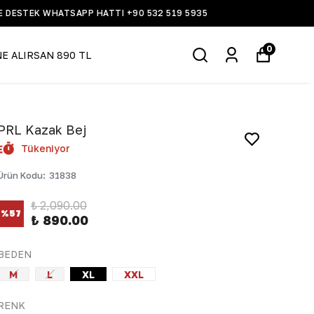
0
NE ALIRSAN 890 TL
PRL Kazak Bej
Tükeniyor
Ürün Kodu
:
31838
₺ 2,090.00
%
57
₺ 890.00
BEDEN
M
L
XL
XXL
RENK