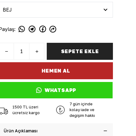
Paylaş
:
SEPETE EKLE
HEMEN AL
WHATSAPP
7 gün içinde
1500 TL üzeri
kolay iade ve
ücretsiz kargo
değişim hakkı
Ürün Açıklaması