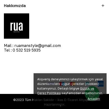
Hakkımızda
Mail :
ruamanstyle@gmail.com
Tel : 0 532 519 5935
Alışveriş deneyiminizi iyileştirmek için yasal
düzenlemelere uygun çerezler (cookies)
kullanıyoruz. Detaylı bilgiye
Gizlilik ve
Çerez Politikası
sayfamızdan erişebilirsiniz.
Anladım
©2023 Tüm Hakları Saklıdır - ikas E-Ticaret
Altyapısı ile
Hazırlanmıştır.