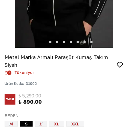
Metal Marka Armalı Paraşüt Kumaş Takım
Siyah
Tükeniyor
Ürün Kodu
:
31002
₺ 5,290.00
%
83
₺ 890.00
BEDEN
M
S
L
XL
XXL