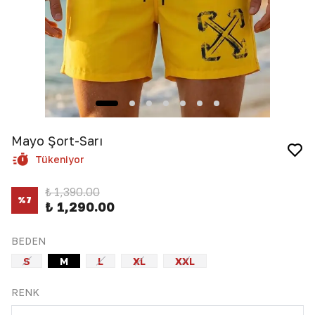
Mayo Şort-Sarı
Tükeniyor
₺ 1,390.00
%
7
₺ 1,290.00
BEDEN
S
M
L
XL
XXL
RENK