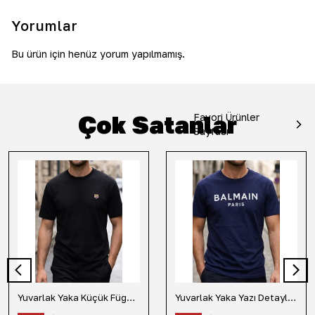
Yorumlar
Bu ürün için henüz yorum yapılmamış.
Çok Satanlar
Favori Ürünler
Sayfası
Yuvarlak Yaka Küçük Fügür Detaylı Tişört-Siyah
Yuvarlak Yaka Yazı Detaylı Tişört-Lacivert