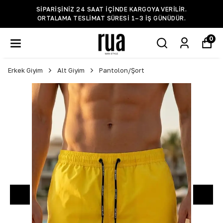
SIPARIŞINIZ 24 SAAT IÇINDE KARGOYA VERILIR.
ORTALAMA TESLIMAT SÜRESI 1–3 IŞ GÜNÜDÜR.
0
Erkek Giyim
Alt Giyim
Pantolon/Şort