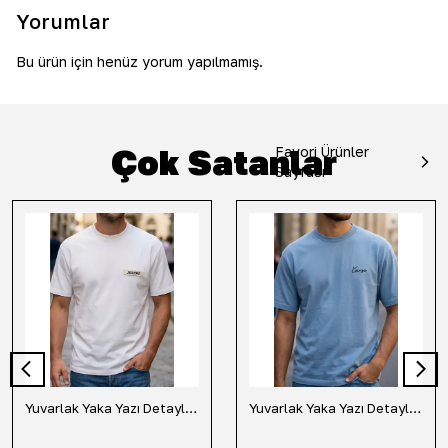
Yorumlar
Bu ürün için henüz yorum yapılmamış.
Çok Satanlar
Favori Ürünler
Sayfası
Yuvarlak Yaka Yazı Detaylı Tişört-Beyaz
Yuvarlak Yaka Yazı Detaylı Tişört-Mavi