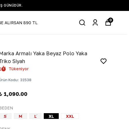
0
NE ALIRSAN 890 TL
Marka Armalı Yaka Beyaz Polo Yaka
Triko Siyah
Tükeniyor
Ürün Kodu
:
31538
₺ 1,090.00
BEDEN
S
M
L
XL
XXL
RENK