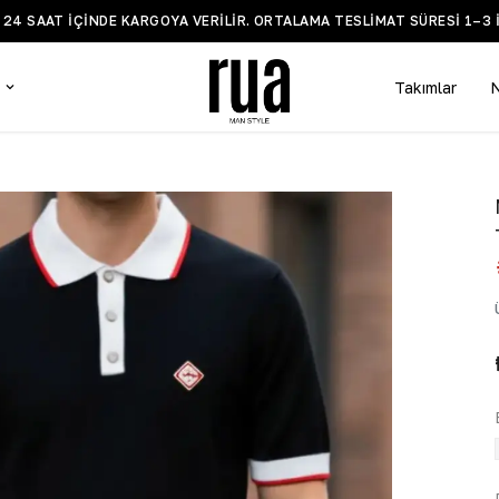
 TESLIMAT SÜRESI 1–3 IŞ GÜNÜDÜR.
Takımlar