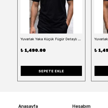
h
Yuvarlak Yaka Küçük Fügür Detaylı Tişört-Siyah
₺ 1,490.00
₺ 1,4
SEPETE EKLE
Anasayfa
Hesabım