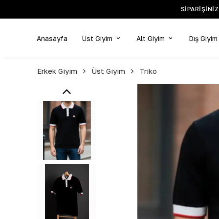
SIPARIŞINIZ 24 SAAT IÇINDE KARGOYA VERILIR. ORTALAMA
Anasayfa
Üst Giyim
Alt Giyim
Dış Giyim
Erkek Giyim
Üst Giyim
Triko