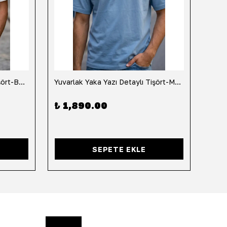
Yuvarlak Yaka Yazı Detaylı Tişört-Beyaz
Yuvarlak Yaka Yazı Detaylı Tişört-Mavi
Yuvar
₺ 1,890.00
₺ 1
SEPETE EKLE