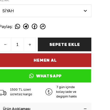
Paylaş
:
SEPETE EKLE
HEMEN AL
WHATSAPP
7 gün içinde
1500 TL üzeri
kolay iade ve
ücretsiz kargo
değişim hakkı
Ürün Açıklaması