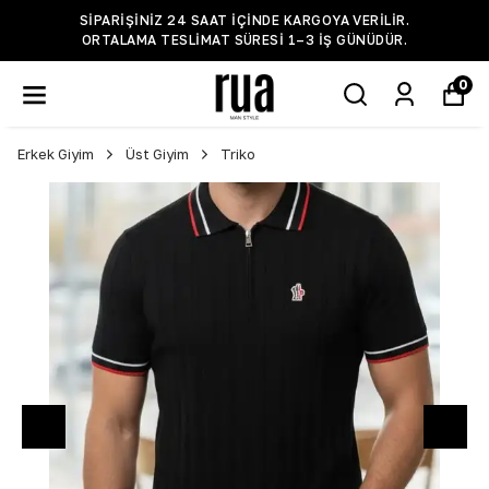
SIPARIŞINIZ 24 SAAT IÇINDE KARGOYA VERILIR.
ORTALAMA TESLIMAT SÜRESI 1–3 IŞ GÜNÜDÜR.
0
Erkek Giyim
Üst Giyim
Triko