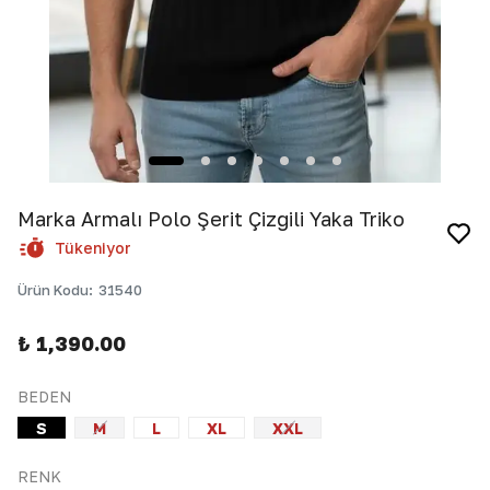
Marka Armalı Polo Şerit Çizgili Yaka Triko
Tükeniyor
Ürün Kodu
:
31540
₺ 1,390.00
BEDEN
S
M
L
XL
XXL
RENK