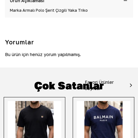
Ürün Açıklaması
Marka Armalı Polo Şerit Çizgili Yaka Triko
Yorumlar
Bu ürün için henüz yorum yapılmamış.
Çok Satanlar
Favori Ürünler
Sayfası