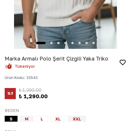
Marka Armalı Polo Şerit Çizgili Yaka Triko
Tükeniyor
Ürün Kodu
:
31541
₺ 1,390.00
%
7
₺ 1,290.00
BEDEN
S
M
L
XL
XXL