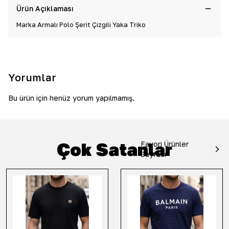
Ürün Açıklaması
Marka Armalı Polo Şerit Çizgili Yaka Triko
Yorumlar
Bu ürün için henüz yorum yapılmamış.
Çok Satanlar
Favori Ürünler
Sayfası