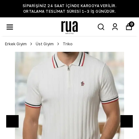
SIPARIŞINIZ 24 SAAT IÇINDE KARGOYA VERILIR.
ORTALAMA TESLIMAT SÜRESI 1–3 IŞ GÜNÜDÜR.
0
Erkek Giyim
Üst Giyim
Triko