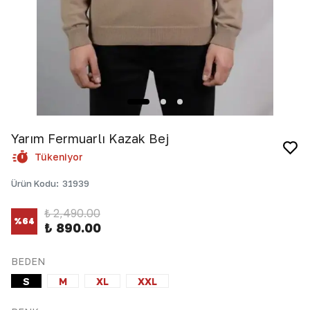
Yarım Fermuarlı Kazak Bej
Tükeniyor
Ürün Kodu
:
31939
₺ 2,490.00
%
64
₺ 890.00
BEDEN
S
M
XL
XXL