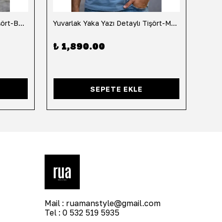
Yuvarlak Yaka Yazı Detaylı Tişört-Beyaz
Yuvarlak Yaka Yazı Detaylı Tişört-Mavi
Yuvar
₺ 1,890.00
₺ 1
SEPETE EKLE
Mail :
ruamanstyle@gmail.com
Tel : 0 532 519 5935