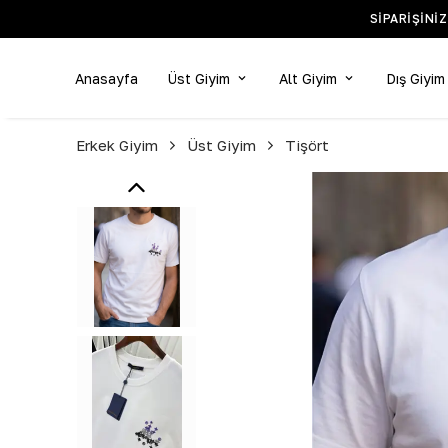
SIPARIŞINI
Anasayfa
Üst Giyim
Alt Giyim
Dış Giyim
Erkek Giyim
Üst Giyim
Tişört