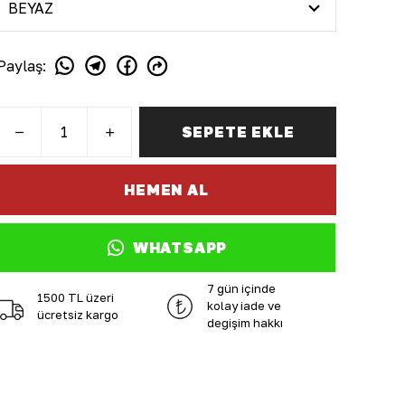
Paylaş
:
SEPETE EKLE
HEMEN AL
WHATSAPP
7 gün içinde
1500 TL üzeri
kolay iade ve
ücretsiz kargo
değişim hakkı