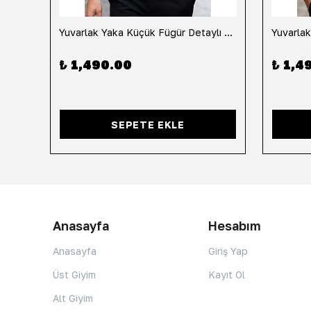
h
Yuvarlak Yaka Küçük Fügür Detaylı Tişört-Siyah
₺ 1,490.00
₺ 1,4
SEPETE EKLE
Anasayfa
Hesabım
Anasayfa
Giriş Yap
Üst Giyim
Kayıt Ol
Alt Giyim