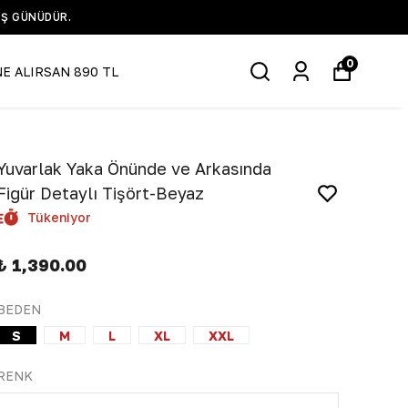
IŞ GÜNÜDÜR.
0
NE ALIRSAN 890 TL
Yuvarlak Yaka Önünde ve Arkasında
Figür Detaylı Tişört-Beyaz
Tükeniyor
₺ 1,390.00
BEDEN
S
M
L
XL
XXL
RENK