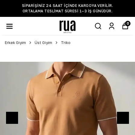
SIPARIŞINIZ 24 SAAT IÇINDE KARGOYA VERILIR.
ORTALAMA TESLIMAT SÜRESI 1–3 IŞ GÜNÜDÜR.
0
Erkek Giyim
Üst Giyim
Triko