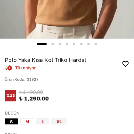
Polo Yaka Kısa Kol Triko Hardal
Tükeniyor
Ürün Kodu
:
31927
₺ 1,490.00
%
13
₺ 1,290.00
BEDEN
S
M
L
XL