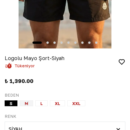
Logolu Mayo Şort-Siyah
Tükeniyor
₺ 1,390.00
BEDEN
S
M
L
XL
XXL
RENK