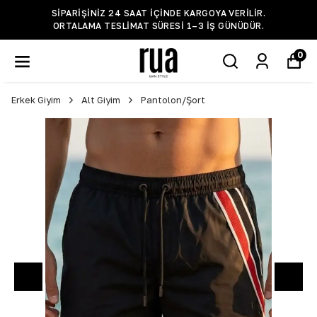
SIPARIŞINIZ 24 SAAT IÇINDE KARGOYA VERILIR.
ORTALAMA TESLIMAT SÜRESI 1–3 IŞ GÜNÜDÜR.
0
Erkek Giyim
Alt Giyim
Pantolon/Şort