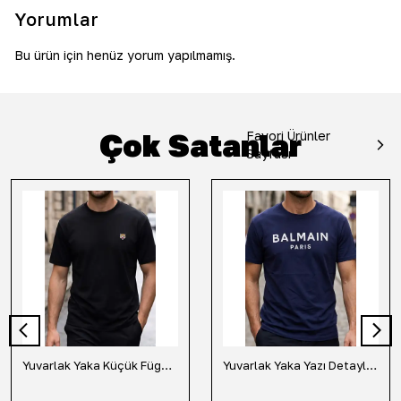
Yorumlar
Bu ürün için henüz yorum yapılmamış.
Çok Satanlar
Favori Ürünler
Sayfası
Yuvarlak Yaka Küçük Fügür Detaylı Tişört-Siyah
Yuvarlak Yaka Yazı Detaylı Tişört-Lacivert