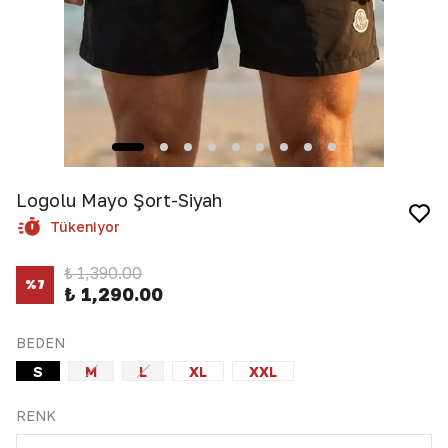
Logolu Mayo Şort-Siyah
Tükeniyor
₺ 1,390.00
%
7
₺ 1,290.00
BEDEN
S
M
L
XL
XXL
RENK