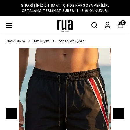
SIPARIŞINIZ 24 SAAT IÇINDE KARGOYA VERILIR.
ORTALAMA TESLIMAT SÜRESI 1–3 IŞ GÜNÜDÜR.
0
Erkek Giyim
Alt Giyim
Pantolon/Şort