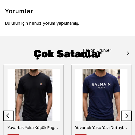
Yorumlar
Bu ürün için henüz yorum yapılmamış.
Çok Satanlar
Favori Ürünler
Sayfası
Yuvarlak Yaka Küçük Fügür Detaylı Tişört-Siyah
Yuvarlak Yaka Yazı Detaylı Tişört-Lacivert