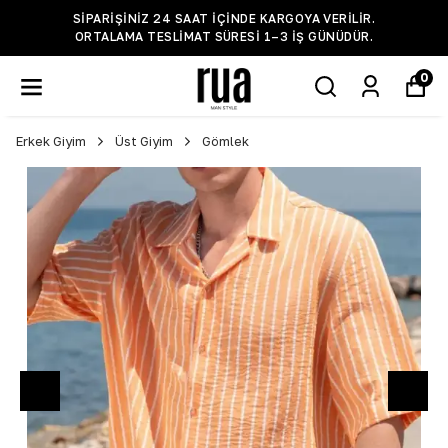
SIPARIŞINIZ 24 SAAT IÇINDE KARGOYA VERILIR.
ORTALAMA TESLIMAT SÜRESI 1–3 IŞ GÜNÜDÜR.
0
Erkek Giyim
Üst Giyim
Gömlek