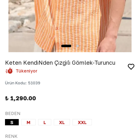
Keten Kendi̇Nden Çi̇zgi̇li̇ Gömlek-Turuncu
Tükeniyor
Ürün Kodu
:
51039
₺ 1,290.00
BEDEN
S
M
L
XL
XXL
RENK