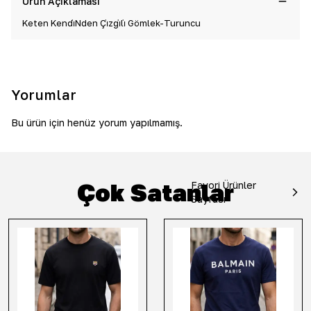
Ürün Açıklaması
Keten Kendi̇Nden Çi̇zgi̇li̇ Gömlek-Turuncu
Yorumlar
Bu ürün için henüz yorum yapılmamış.
Çok Satanlar
Favori Ürünler
Sayfası