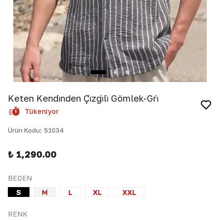
Keten Kendi̇nden Çi̇zgi̇li̇ Gömlek-Gri̇
Tükeniyor
Ürün Kodu
:
51034
₺ 1,290.00
BEDEN
S
M
L
XL
XXL
RENK