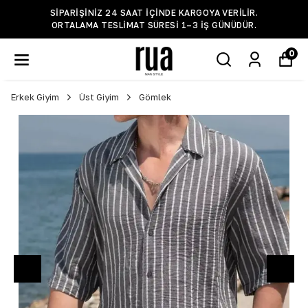
SIPARIŞINIZ 24 SAAT IÇINDE KARGOYA VERILIR.
ORTALAMA TESLIMAT SÜRESI 1–3 IŞ GÜNÜDÜR.
0
Erkek Giyim
Üst Giyim
Gömlek