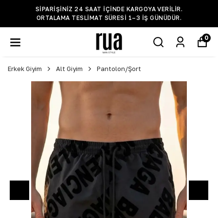
SIPARIŞINIZ 24 SAAT IÇINDE KARGOYA VERILIR.
ORTALAMA TESLIMAT SÜRESI 1–3 IŞ GÜNÜDÜR.
0
Erkek Giyim
Alt Giyim
Pantolon/Şort