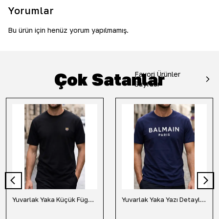
Yorumlar
Bu ürün için henüz yorum yapılmamış.
Çok Satanlar
Favori Ürünler
Sayfası
Yuvarlak Yaka Küçük Fügür Detaylı Tişört-Siyah
Yuvarlak Yaka Yazı Detaylı Tişört-Lacivert