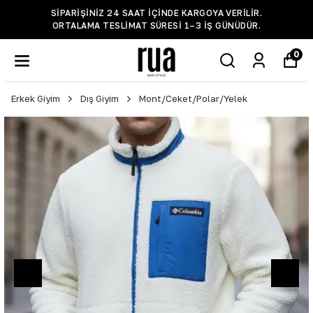
SIPARIŞINIZ 24 SAAT IÇINDE KARGOYA VERILIR.
ORTALAMA TESLIMAT SÜRESI 1–3 IŞ GÜNÜDÜR.
0
Erkek Giyim
Dış Giyim
Mont/Ceket/Polar/Yelek