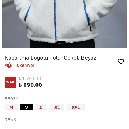
Kabartma Logolu Polar Ceket-Beyaz
Tükeniyor
₺ 1,790.00
%
45
₺ 990.00
BEDEN
M
S
L
XL
XXL
RENK