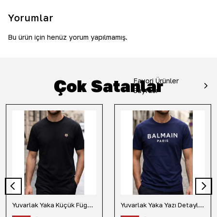
Yorumlar
Bu ürün için henüz yorum yapılmamış.
Çok Satanlar
Favori Ürünler
Sayfası
Yuvarlak Yaka Küçük Fügür Detaylı Tişört-Siyah
Yuvarlak Yaka Yazı Detaylı Tişört-Lacivert