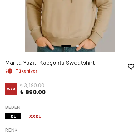
Marka Yazılı Kapşonlu Sweatshirt
Tükeniyor
₺ 3,190.00
%
72
₺ 890.00
BEDEN
XL
XXXL
RENK