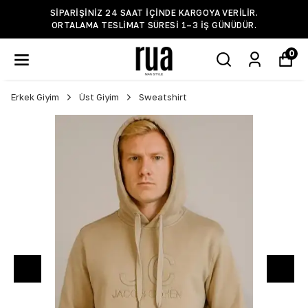
SIPARIŞINIZ 24 SAAT IÇINDE KARGOYA VERILIR.
ORTALAMA TESLIMAT SÜRESI 1–3 IŞ GÜNÜDÜR.
0
Erkek Giyim
Üst Giyim
Sweatshirt