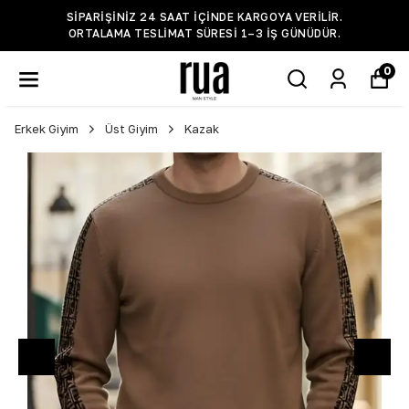
SIPARIŞINIZ 24 SAAT IÇINDE KARGOYA VERILIR.
ORTALAMA TESLIMAT SÜRESI 1–3 IŞ GÜNÜDÜR.
0
Erkek Giyim
Üst Giyim
Kazak