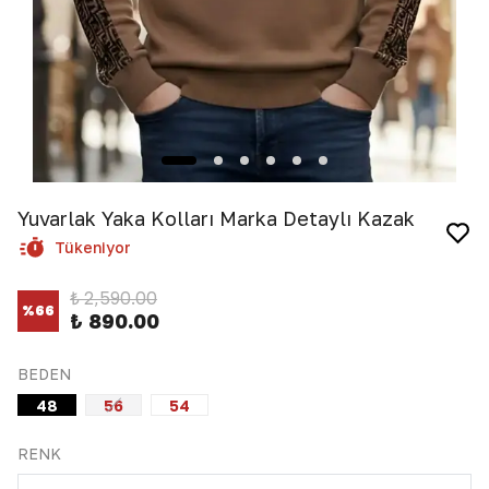
Yuvarlak Yaka Kolları Marka Detaylı Kazak
Tükeniyor
₺ 2,590.00
%
66
₺ 890.00
BEDEN
48
56
54
RENK