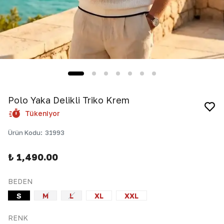
Polo Yaka Delikli Triko Krem
Tükeniyor
Ürün Kodu
:
31993
₺ 1,490.00
BEDEN
S
M
L
XL
XXL
RENK