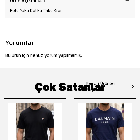
Ürün Açıklaması
Polo Yaka Delikli Triko Krem
Yorumlar
Bu ürün için henüz yorum yapılmamış.
Çok Satanlar
Favori Ürünler
Sayfası