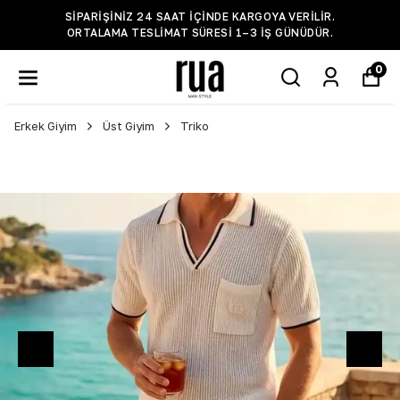
SIPARIŞINIZ 24 SAAT IÇINDE KARGOYA VERILIR.
ORTALAMA TESLIMAT SÜRESI 1–3 IŞ GÜNÜDÜR.
0
Erkek Giyim
Üst Giyim
Triko