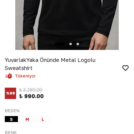
YuvarlakYaka Önünde Metal Logolu
Sweatshirt
Tükeniyor
₺ 3,190.00
%
69
₺ 990.00
BEDEN
S
M
L
RENK