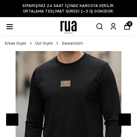
SIPARIŞINIZ 24 SAAT IÇINDE KARGOYA VERILIR.
ORTALAMA TESLIMAT SÜRESI 1–3 IŞ GÜNÜDÜR.
0
Erkek Giyim
Üst Giyim
Sweatshirt