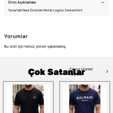
Ürün Açıklaması
YuvarlakYaka Önünde Metal Logolu Sweatshirt
Yorumlar
Bu ürün için henüz yorum yapılmamış.
Çok Satanlar
Favori Ürünler
Sayfası