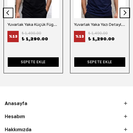
Yuvarlak Yaka Küçük Fügür Detaylı Tişört-Siyah
Yuvarlak Yaka Yazı Detaylı Tişört-Lacivert
₺ 1,490.00
₺ 1,490.00
%
13
%
13
₺ 1,290.00
₺ 1,290.00
SEPETE EKLE
SEPETE EKLE
Anasayfa
Hesabım
Hakkımızda