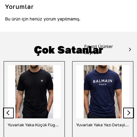
Yorumlar
Bu ürün için henüz yorum yapılmamış.
Çok Satanlar
Favori Ürünler
Sayfası
Yuvarlak Yaka Küçük Fügür Detaylı Tişört-Siyah
Yuvarlak Yaka Yazı Detaylı Tişört-Lacivert