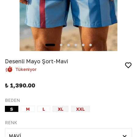
Desenli Mayo Şort-Mavi
Tükeniyor
₺ 1,390.00
BEDEN
S
M
L
XL
XXL
RENK