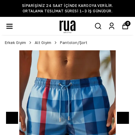
SIPARIŞINIZ 24 SAAT IÇINDE KARGOYA VERILIR.
ORTALAMA TESLIMAT SÜRESI 1–3 IŞ GÜNÜDÜR.
0
Erkek Giyim
Alt Giyim
Pantolon/Şort