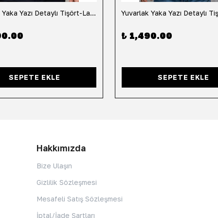
Yuvarlak Yaka Yazı Detaylı Tişört-Lacivert
90.00
₺ 1,490.00
SEPETE EKLE
SEPETE EKLE
Hakkımızda
Bize Ulaşın
Gizlilik Sözleşmesi
Mesafeli Satış Sözleşmesi
İptal/İade Şartları