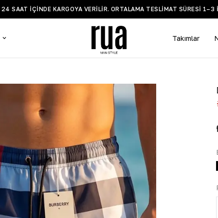
BİLGİ VE DESTEK WHATSAPP HATTI +90 532 519 5935
Takımlar