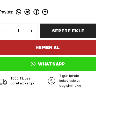
Paylaş
:
SEPETE EKLE
HEMEN AL
WHATSAPP
7 gün içinde
1500 TL üzeri
kolay iade ve
ücretsiz kargo
değişim hakkı