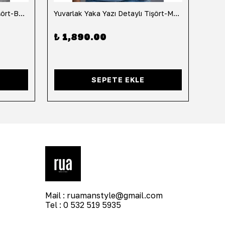
Yuvarlak Yaka Yazı Detaylı Tişört-Beyaz
Yuvarlak Yaka Yazı Detaylı Tişört-Mavi
Yuvar
₺ 1,890.00
₺ 1
SEPETE EKLE
Mail :
ruamanstyle@gmail.com
Tel : 0 532 519 5935