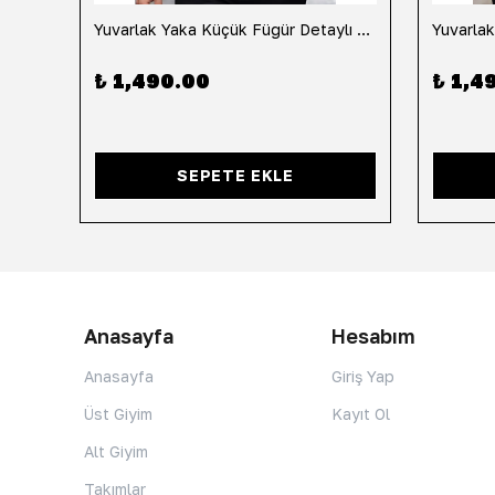
h
Yuvarlak Yaka Küçük Fügür Detaylı Tişört-Siyah
₺ 1,490.00
₺ 1,4
SEPETE EKLE
Anasayfa
Hesabım
Anasayfa
Giriş Yap
Üst Giyim
Kayıt Ol
Alt Giyim
Takımlar