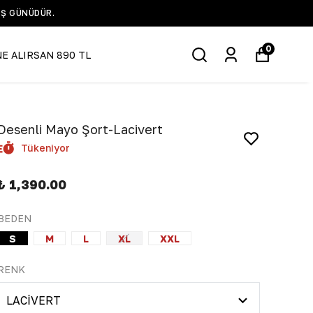
0
NE ALIRSAN 890 TL
Desenli Mayo Şort-Lacivert
Tükeniyor
₺ 1,390.00
BEDEN
S
M
L
XL
XXL
RENK