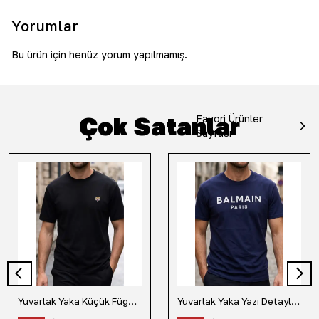
Yorumlar
Bu ürün için henüz yorum yapılmamış.
Çok Satanlar
Favori Ürünler
Sayfası
Yuvarlak Yaka Küçük Fügür Detaylı Tişört-Siyah
Yuvarlak Yaka Yazı Detaylı Tişört-Lacivert