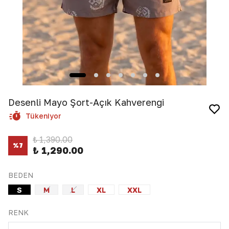
Desenli Mayo Şort-Açık Kahverengi
Tükeniyor
₺ 1,390.00
%
7
₺ 1,290.00
BEDEN
S
M
L
XL
XXL
RENK