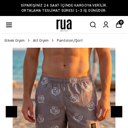
SIPARIŞINIZ 24 SAAT IÇINDE KARGOYA VERILIR.
ORTALAMA TESLIMAT SÜRESI 1–3 IŞ GÜNÜDÜR.
0
Erkek Giyim
Alt Giyim
Pantolon/Şort