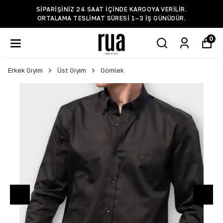
SIPARIŞINIZ 24 SAAT IÇINDE KARGOYA VERILIR.
ORTALAMA TESLIMAT SÜRESI 1–3 IŞ GÜNÜDÜR.
0
Erkek Giyim
Üst Giyim
Gömlek