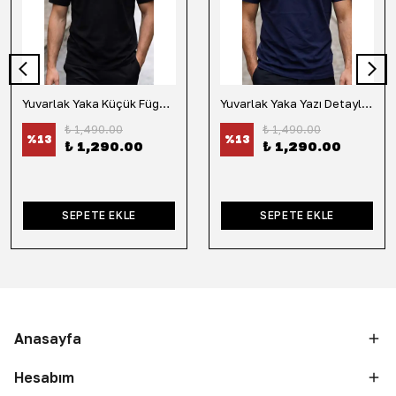
Yuvarlak Yaka Küçük Fügür Detaylı Tişört-Siyah
Yuvarlak Yaka Yazı Detaylı Tişört-Lacivert
₺ 1,490.00
₺ 1,490.00
%
13
%
13
₺ 1,290.00
₺ 1,290.00
SEPETE EKLE
SEPETE EKLE
Anasayfa
Hesabım