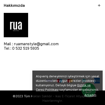
Hakkımızda
Mail :
ruamanstyle@gmail.com
Tel : 0 532 519 5935
Alışveriş deneyiminizi iyileştirmek için yasal
düzenlemelere uygun çerezler (cookies)
kullanıyoruz. Detaylı bilgiye
Gizlilik ve
Çerez Politikası
sayfamızdan erişebilirsiniz.
Anladım
©2023 Tüm Hakları Saklıdır - ikas E-Ticaret
Altyapısı ile
Hazırlanmıştır.