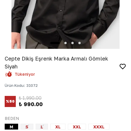
Cepte Dikiş Eşrenk Marka Armalı Gömlek
Siyah
Tükeniyor
Ürün Kodu
:
31072
₺ 1,990.00
%
50
₺ 990.00
BEDEN
M
S
L
XL
XXL
XXXL