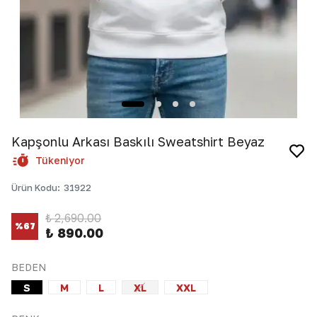
Kapşonlu Arkası Baskılı Sweatshirt Beyaz
Tükeniyor
Ürün Kodu
:
31922
₺ 2,690.00
%
67
₺ 890.00
BEDEN
S
M
L
XL
XXL