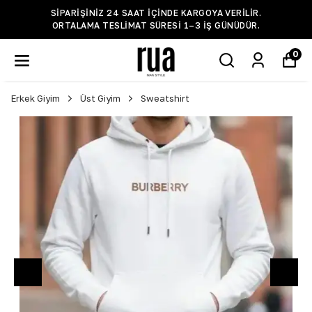
SIPARIŞINIZ 24 SAAT IÇINDE KARGOYA VERILIR.
ORTALAMA TESLIMAT SÜRESI 1–3 IŞ GÜNÜDÜR.
0
Erkek Giyim
Üst Giyim
Sweatshirt