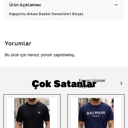
Ürün Açıklaması
Kapşonlu Arkası Baskılı Sweatshirt Beyaz
Yorumlar
Bu ürün için henüz yorum yapılmamış.
Çok Satanlar
Favori Ürünler
Sayfası