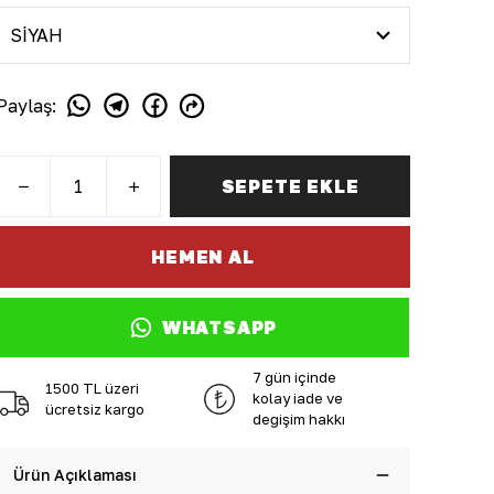
Paylaş
:
SEPETE EKLE
HEMEN AL
WHATSAPP
7 gün içinde
1500 TL üzeri
kolay iade ve
ücretsiz kargo
değişim hakkı
Ürün Açıklaması