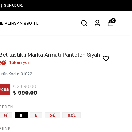
IŞ GÜNÜDÜR.
0
NE ALIRSAN 890 TL
Bel lastikli Marka Armalı Pantolon Siyah
Tükeniyor
Ürün Kodu
:
31022
₺ 2,690.00
%
63
₺ 990.00
BEDEN
M
S
L
XL
XXL
RENK