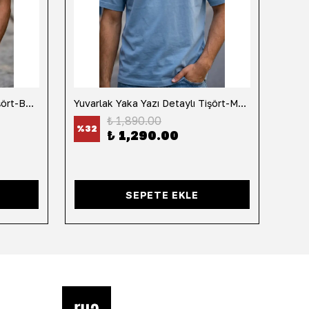
Yuvarlak Yaka Yazı Detaylı Tişört-Beyaz
Yuvarlak Yaka Yazı Detaylı Tişört-Mavi
Yuvar
₺ 1,890.00
%
32
%
32
₺ 1,290.00
SEPETE EKLE