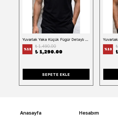
h
Yuvarlak Yaka Küçük Fügür Detaylı Tişört-Siyah
₺ 1,490.00
₺
%
13
%
13
₺ 1,290.00
SEPETE EKLE
Anasayfa
Hesabım