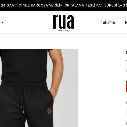
Z 24 SAAT IÇINDE KARGOYA VERILIR. ORTALAMA TESLIMAT SÜRESI 1–3 
Takımlar