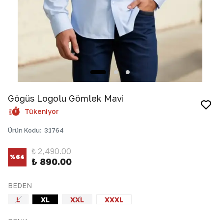
Göğüs Logolu Gömlek Mavi
Tükeniyor
Ürün Kodu
:
31764
₺ 2,490.00
%
64
₺ 890.00
BEDEN
L
XL
XXL
XXXL