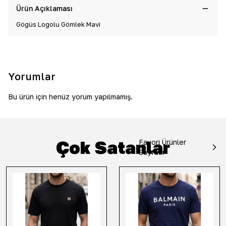
Ürün Açıklaması
Göğüs Logolu Gömlek Mavi
Yorumlar
Bu ürün için henüz yorum yapılmamış.
Çok Satanlar
Favori Ürünler
Sayfası