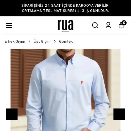
SIPARIŞINIZ 24 SAAT IÇINDE KARGOYA VERILIR.
ORTALAMA TESLIMAT SÜRESI 1–3 IŞ GÜNÜDÜR.
0
Erkek Giyim
Üst Giyim
Gömlek